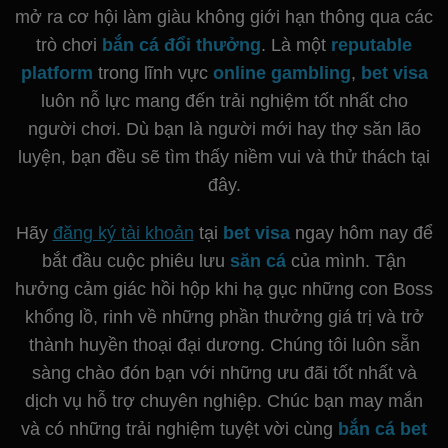
mở ra cơ hội làm giàu không giới hạn thông qua các
trò chơi
bắn cá đổi thưởng
. Là một
reputable
platform
trong lĩnh vực
online gambling
,
bet visa
luôn nỗ lực mang đến trải nghiệm tốt nhất cho
người chơi. Dù bạn là người mới hay thợ săn lão
luyện, bạn đều sẽ tìm thấy niềm vui và thử thách tại
đây.
Hãy
đăng ký tài khoản
tại
bet visa
ngay hôm nay để
bắt đầu cuộc phiêu lưu
săn cá
của mình. Tận
hưởng cảm giác hồi hộp khi hạ gục những con Boss
khổng lồ, rinh về những phần thưởng giá trị và trở
thành huyền thoại đại dương. Chúng tôi luôn sẵn
sàng chào đón bạn với những ưu đãi tốt nhất và
dịch vụ hỗ trợ chuyên nghiệp. Chúc bạn may mắn
và có những trải nghiệm tuyệt vời cùng
bắn cá bet