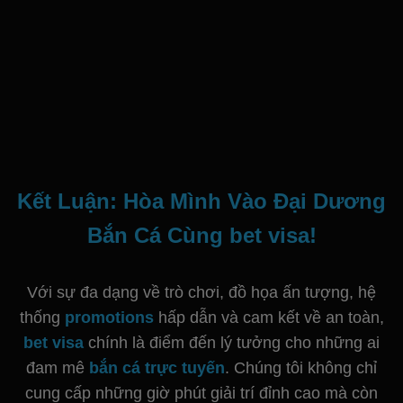
bet visa
. Các chương trình
thưởng chào
Tuyệt đối an toàn và công bằng.
bet visa
là
mừng
,
hoàn trả
và
sự kiện
đặc biệt sẽ được
một
reputable platform
được cấp phép và
cập nhật liên tục. Đừng quên đọc kỹ điều
giám sát chặt chẽ. Chúng tôi sử dụng công
khoản và điều kiện để đảm bảo bạn đủ điều
nghệ bảo mật tiên tiến để bảo vệ dữ liệu người
kiện nhận thưởng.
chơi và đảm bảo mọi kết quả
game bắn cá
là
ngẫu nhiên, không có sự can thiệp nào. Mục
tiêu của chúng tôi là cung cấp một môi trường
secure gambling
cho mọi thành viên.
Kết Luận: Hòa Mình Vào Đại Dương
Bắn Cá Cùng bet visa!
Với sự đa dạng về trò chơi, đồ họa ấn tượng, hệ
thống
promotions
hấp dẫn và cam kết về an toàn,
bet visa
chính là điểm đến lý tưởng cho những ai
đam mê
bắn cá trực tuyến
. Chúng tôi không chỉ
cung cấp những giờ phút giải trí đỉnh cao mà còn