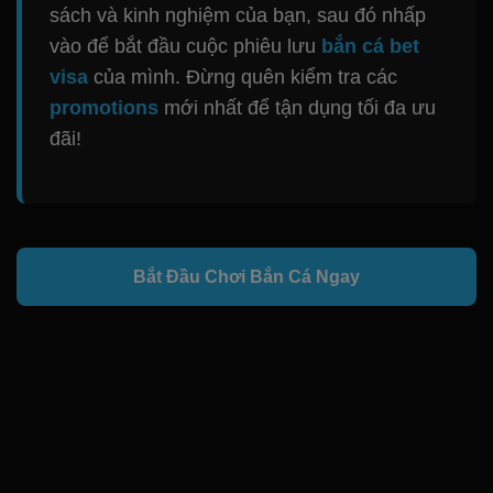
sách và kinh nghiệm của bạn, sau đó nhấp
vào để bắt đầu cuộc phiêu lưu
bắn cá bet
visa
của mình. Đừng quên kiểm tra các
promotions
mới nhất để tận dụng tối đa ưu
đãi!
Bắt Đầu Chơi Bắn Cá Ngay