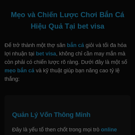
Mẹo và Chiến Lược Chơi Bắn Cá
Hiệu Quả Tại bet visa
Để trở thành một thợ săn
bắn cá
giỏi và tối đa hóa
lợi nhuận tại
bet visa
, không chỉ cần may mắn mà
còn phải có chiến lược rõ ràng. Dưới đây là một số
mẹo bắn cá
và kỹ thuật giúp bạn nâng cao tỷ lệ
thắng:
Quản Lý Vốn Thông Minh
Đây là yếu tố then chốt trong mọi trò
online