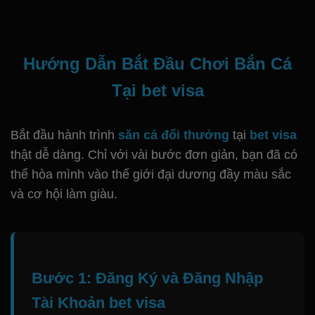
Hướng Dẫn Bắt Đầu Chơi Bắn Cá
Tại bet visa
Bắt đầu hành trình
săn cá đổi thưởng
tại
bet visa
thật dễ dàng. Chỉ với vài bước đơn giản, bạn đã có
thể hòa mình vào thế giới đại dương đầy màu sắc
và cơ hội làm giàu.
Bước 1: Đăng Ký và Đăng Nhập
Tài Khoản bet visa