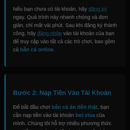
Nếu bạn chưa có tài khoản, hãy
đăng ký
ngay. Quá trình này nhanh chóng và đơn
giản, chỉ mất vài phút. Sau khi đăng ký thành
công, hãy
đăng nhập
vào tài khoản của bạn
để truy cập vào tất cả các trò chơi, bao gồm
cả
bắn cá online
.
Bước 2: Nạp Tiền Vào Tài Khoản
Để bắt đầu chơi
bắn cá ăn tiền thật
, bạn
cần nạp tiền vào tài khoản
bet visa
của
mình. Chúng tôi hỗ trợ nhiều phương thức