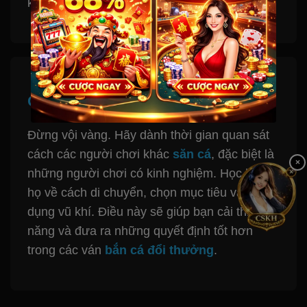
khôn ngoan.
Quan Sát và Học Hỏi
Đừng vội vàng. Hãy dành thời gian quan sát
cách các người chơi khác
săn cá
, đặc biệt là
×
những người chơi có kinh nghiệm. Học hỏi từ
họ về cách di chuyển, chọn mục tiêu và sử
dụng vũ khí. Điều này sẽ giúp bạn cải thiện kỹ
năng và đưa ra những quyết định tốt hơn
trong các ván
bắn cá đổi thưởng
.