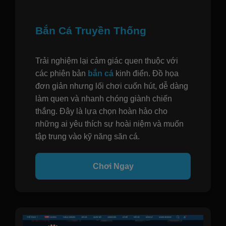
Bắn Cá Truyền Thống
Trải nghiệm lại cảm giác quen thuộc với
các phiên bản
bắn cá
kinh điển. Đồ họa
đơn giản nhưng lối chơi cuốn hút, dễ dàng
làm quen và nhanh chóng giành chiến
thắng. Đây là lựa chọn hoàn hảo cho
những ai yêu thích sự hoài niệm và muốn
tập trung vào kỹ năng săn cá.
Chơi Ngay