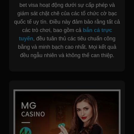
bet visa hoạt động dưới sự cấp phép và
giám sát chặt chẽ của các tổ chức cờ bạc
quốc tế uy tín. Điều này đảm bảo rằng tất cả
các trò chơi, bao gồm cả
bắn cá trực
tuyến
, đều tuân thủ các tiêu chuẩn công
bằng và minh bạch cao nhất. Mọi kết quả
đều ngẫu nhiên và không thể can thiệp.