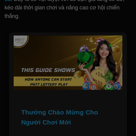
kéo dài thời gian chơi và nâng cao cơ hội chiến
thắng.
Thưởng Chào Mừng Cho
Người Chơi Mới