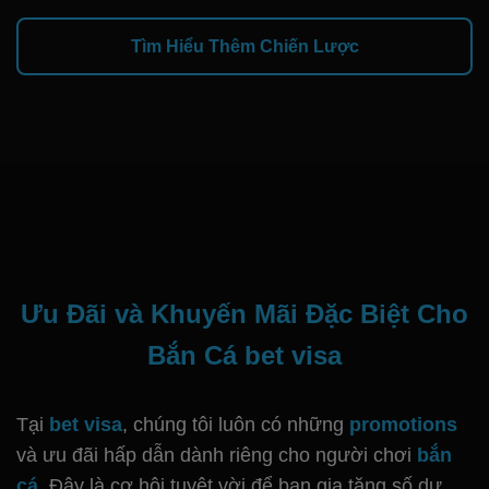
Tìm Hiểu Thêm Chiến Lược
Ưu Đãi và Khuyến Mãi Đặc Biệt Cho
Bắn Cá bet visa
Tại
bet visa
, chúng tôi luôn có những
promotions
và ưu đãi hấp dẫn dành riêng cho người chơi
bắn
cá
. Đây là cơ hội tuyệt vời để bạn gia tăng số dư,