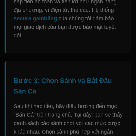
nạp tiền an toàn và tiện lợi như ngân hàng
địa phương, ví điện tử, thẻ cào. Hệ thống
secure gambling
của chúng tôi đảm bảo
mọi giao dịch của bạn được bảo mật tuyệt
đối.
Bước 3: Chọn Sảnh và Bắt Đầu
Săn Cá
Sau khi nạp tiền, hãy điều hướng đến mục
"Bắn Cá" trên trang chủ. Tại đây, bạn sẽ thấy
danh sách các sảnh chơi với các mức cược
khác nhau. Chọn sảnh phù hợp với ngân