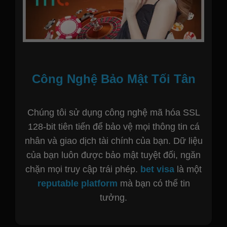
Công Nghệ Bảo Mật Tối Tân
Chúng tôi sử dụng công nghệ mã hóa SSL
128-bit tiên tiến để bảo vệ mọi thông tin cá
nhân và giao dịch tài chính của bạn. Dữ liệu
của bạn luôn được bảo mật tuyệt đối, ngăn
chặn mọi truy cập trái phép.
bet visa
là một
reputable platform
mà bạn có thể tin
tưởng.