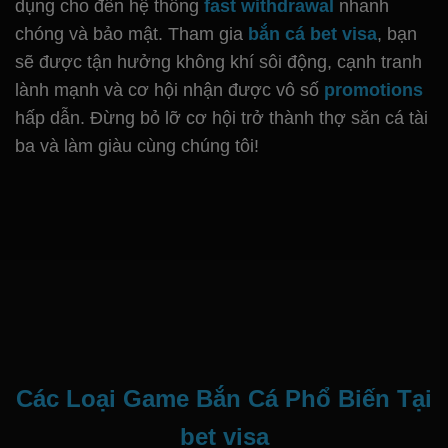
dụng cho đến hệ thống
fast withdrawal
nhanh
chóng và bảo mật. Tham gia
bắn cá bet visa
, bạn
sẽ được tận hưởng không khí sôi động, cạnh tranh
lành mạnh và cơ hội nhận được vô số
promotions
hấp dẫn. Đừng bỏ lỡ cơ hội trở thành thợ săn cá tài
ba và làm giàu cùng chúng tôi!
Các Loại Game Bắn Cá Phổ Biến Tại
bet visa