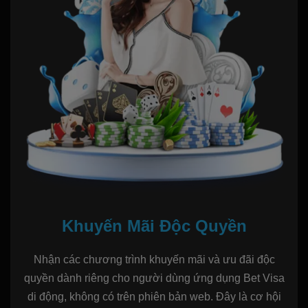
Khuyến Mãi Độc Quyền
Nhận các chương trình khuyến mãi và ưu đãi độc
quyền dành riêng cho người dùng ứng dụng Bet Visa
di động, không có trên phiên bản web. Đây là cơ hội