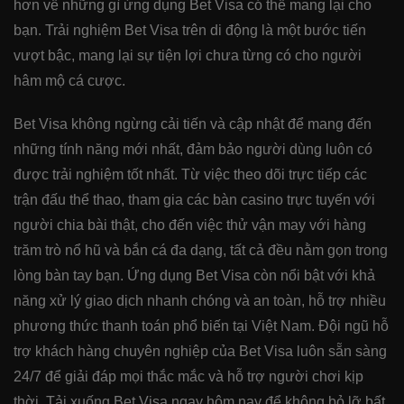
hơn về những gì ứng dụng Bet Visa có thể mang lại cho
bạn. Trải nghiệm Bet Visa trên di động là một bước tiến
vượt bậc, mang lại sự tiện lợi chưa từng có cho người
hâm mộ cá cược.
Bet Visa không ngừng cải tiến và cập nhật để mang đến
những tính năng mới nhất, đảm bảo người dùng luôn có
được trải nghiệm tốt nhất. Từ việc theo dõi trực tiếp các
trận đấu thể thao, tham gia các bàn casino trực tuyến với
người chia bài thật, cho đến việc thử vận may với hàng
trăm trò nổ hũ và bắn cá đa dạng, tất cả đều nằm gọn trong
lòng bàn tay bạn. Ứng dụng Bet Visa còn nổi bật với khả
năng xử lý giao dịch nhanh chóng và an toàn, hỗ trợ nhiều
phương thức thanh toán phổ biến tại Việt Nam. Đội ngũ hỗ
trợ khách hàng chuyên nghiệp của Bet Visa luôn sẵn sàng
24/7 để giải đáp mọi thắc mắc và hỗ trợ người chơi kịp
thời. Tải xuống Bet Visa ngay hôm nay để không bỏ lỡ bất