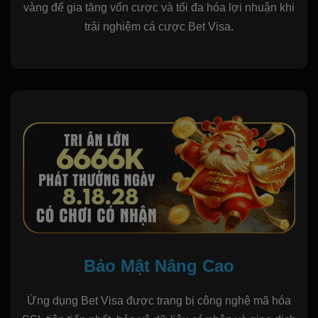
vàng để gia tăng vốn cược và tối đa hóa lợi nhuận khi
trải nghiệm cá cược Bet Visa.
Bảo Mật Nâng Cao
Ứng dụng Bet Visa được trang bị công nghệ mã hóa