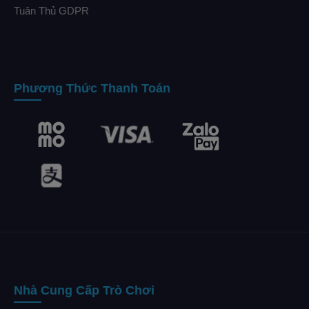
Tuân Thủ GDPR
Phương Thức Thanh Toán
Nhà Cung Cấp Trò Chơi