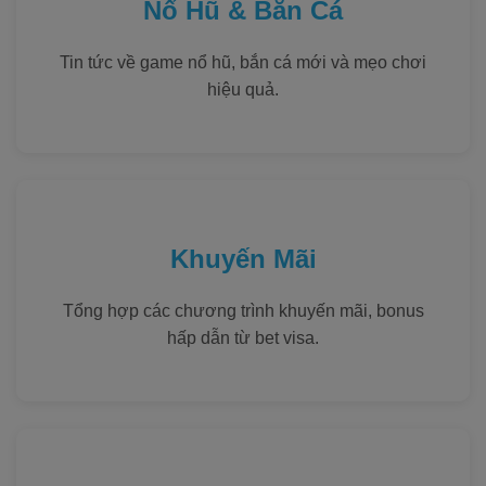
Nổ Hũ & Bắn Cá
Tin tức về game nổ hũ, bắn cá mới và mẹo chơi
hiệu quả.
Khuyến Mãi
Tổng hợp các chương trình khuyến mãi, bonus
hấp dẫn từ bet visa.