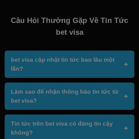
Câu Hỏi Thường Gặp Về Tin Tức
bet visa
bet visa cập nhật tin tức bao lâu một
+
lần?
bet visa cam kết cập nhật tin tức hàng ngày, đảm bảo
người chơi luôn nhận được những thông tin mới
Làm sao để nhận thông báo tin tức từ
+
nhất về các sự kiện thể thao, chương trình khuyến
bet visa?
mãi, và các trò chơi mới.
Bạn có thể đăng ký nhận thông báo qua email hoặc
bật thông báo đẩy trên ứng dụng di động của bet visa
Tin tức trên bet visa có đáng tin cậy
+
để không bỏ lỡ bất kỳ tin tức quan trọng nào.
không?