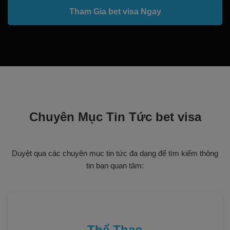
Tham Gia bet visa Ngay
Chuyên Mục Tin Tức bet visa
Duyệt qua các chuyên mục tin tức đa dạng để tìm kiếm thông
tin bạn quan tâm:
Thể Thao