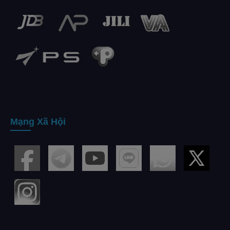
Mạng Xã Hội