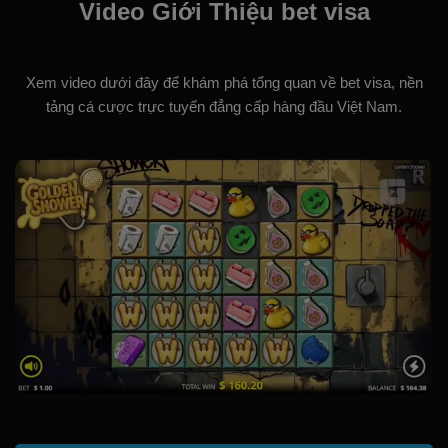
Video Giới Thiệu bet visa
Xem video dưới đây để khám phá tổng quan về bet visa, nền
tảng cá cược trực tuyến đẳng cấp hàng đầu Việt Nam.