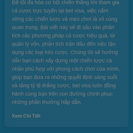
Để tối đa hóa cơ hội chiến thắng khi tham gia
cá cược trực tuyến tại bet visa, việc nắm
vững các chiến lược và mẹo chơi là vô cùng
quan trọng. Bài viết này sẽ đi sâu vào phân
tích các phương pháp cá cược hiệu quả, từ
quản lý vốn, phân tích trận đấu đến việc tận
dụng các loại kèo cược. Chúng tôi sẽ hướng
dẫn bạn cách xây dựng một chiến lược cá
nhân phù hợp với phong cách chơi của mình,
giúp bạn đưa ra những quyết định sáng suốt
và tăng tỷ lệ thắng cược. bet visa luôn đồng
hành cùng bạn trên con đường chinh phục
những phần thưởng hấp dẫn.
Xem Chi Tiết