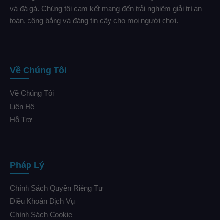
và đá gà. Chúng tôi cam kết mang đến trải nghiệm giải trí an
toàn, công bằng và đáng tin cậy cho mọi người chơi.
Về Chúng Tôi
Về Chúng Tôi
Liên Hệ
Hỗ Trợ
Pháp Lý
Chính Sách Quyền Riêng Tư
Điều Khoản Dịch Vụ
Chính Sách Cookie