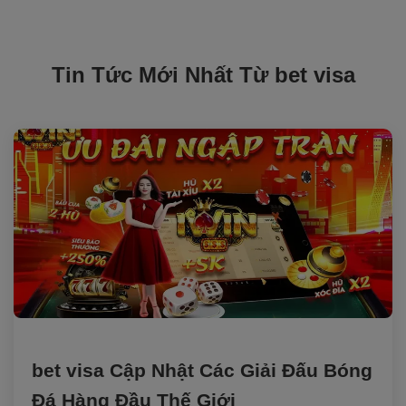
Tin Tức Mới Nhất Từ bet visa
bet visa Cập Nhật Các Giải Đấu Bóng
Đá Hàng Đầu Thế Giới