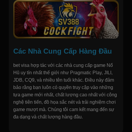
Các Nhà Cung Cấp Hàng Đầu
bet visa hợp tác với các nhà cung cấp game Nổ
Hũ uy tín nhất thế giới như Pragmatic Play, JILI,
JDB, CQ9, và nhiều tên tuổi khác. Điều này đảm
bảo rằng bạn luôn có quyền truy cập vào những
tựa game mới nhất, chất lượng cao nhất với công
nghệ tiên tiến, đồ họa sắc nét và trải nghiệm chơi
game mượt mà. Chúng tôi cam kết mang đến sự
đa dạng và chất lượng hàng đầu.