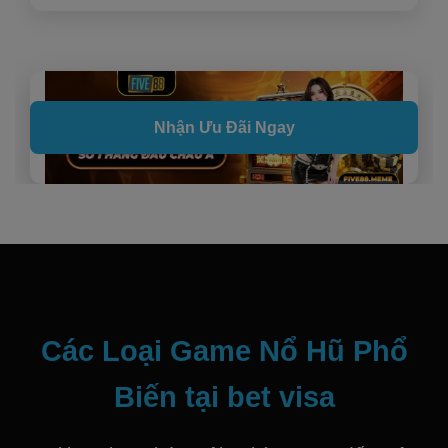
Nhận Ưu Đãi Ngay
Các Loại Game Nổ Hũ Phổ
Biến tại bet visa