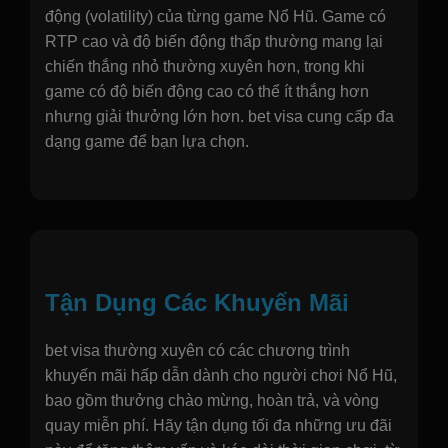
động (volatility) của từng game Nổ Hũ. Game có
RTP cao và độ biến động thấp thường mang lại
chiến thắng nhỏ thường xuyên hơn, trong khi
game có độ biến động cao có thể ít thắng hơn
nhưng giải thưởng lớn hơn. bet visa cung cấp đa
dạng game để bạn lựa chọn.
Tận Dụng Các Khuyến Mãi
bet visa thường xuyên có các chương trình
khuyến mãi hấp dẫn dành cho người chơi Nổ Hũ,
bao gồm thưởng chào mừng, hoàn trả, và vòng
quay miễn phí. Hãy tận dụng tối đa những ưu đãi