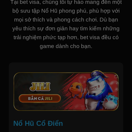
Tại bet visa, chúng tôi tự hào mang đến một
bộ sưu tập Nổ Hũ phong phú, phù hợp với
mọi sở thích và phong cách chơi. Dù bạn
yêu thích sự đơn giản hay tìm kiếm những
trải nghiệm phức tạp hơn, bet visa đều có
game dành cho bạn.
Nổ Hũ Cổ Điển