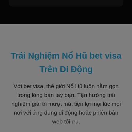
Trải Nghiệm Nổ Hũ bet visa
Trên Di Động
Với bet visa, thế giới Nổ Hũ luôn nằm gọn
trong lòng bàn tay bạn. Tận hưởng trải
nghiệm giải trí mượt mà, tiện lợi mọi lúc mọi
nơi với ứng dụng di động hoặc phiên bản
web tối ưu.