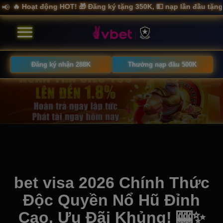
HOT! 🎁 Đăng ký tặng 350K, 💵 nạp lần đầu tặng thêm 500K, ⭐ tha
HOT! 🎁 Đăng ký tặng 350K, 💵 nạp lần đầu tặng thêm 500K, ⭐ tha
📢
📢
Đăng ký nhận 288K
Thưởng nạp đầu 500K
bet visa 2026 Chính Thức
Độc Quyền Nổ Hũ Đỉnh
Cao, Ưu Đãi Khủng! 🎰✨