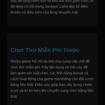
này để tăng thêm vốn và kéo dài thời gian chơi, từ
đó tăng cơ hội trúng Jackpot. Luôn đọc kỹ điều
khoản và điều kiện của từng khuyến mãi.
Chơi Thử Miễn Phí Trước
Nhiều game Nổ Hũ tại bet visa cung cấp chế độ
chơi thử miễn phí. Hãy tận dụng cơ hội này để
làm quen với luật chơi, các tính năng bonus và
cách hoạt động của game mà không cần đặt cược
bằng tiền thật. Điều này giúp bạn xây dựng chiến
lược và tự tin hơn khi chuyển sang chơi bằng tiền
thật.