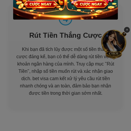
4
×
Rút Tiền Thắng Cược
Khi bạn đã tích lũy được một số tiền thắng
cược đáng kể, bạn có thể dễ dàng rút tiền về tài
khoản ngân hàng của mình. Truy cập mục "Rút
Tiền", nhập số tiền muốn rút và xác nhận giao
dịch. bet visa cam kết xử lý yêu cầu rút tiền
nhanh chóng và an toàn, đảm bảo bạn nhận
được tiền trong thời gian sớm nhất.