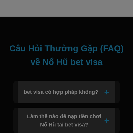
Câu Hỏi Thường Gặp (FAQ)
về Nổ Hũ bet visa
+
bet visa có hợp pháp không?
Có, bet visa hoạt động dưới giấy phép
hợp pháp từ các tổ chức cờ bạc uy tín
Làm thế nào để nạp tiền chơi
+
quốc tế. Chúng tôi tuân thủ nghiêm ngặt
Nổ Hũ tại bet visa?
các quy định về an toàn và công bằng,