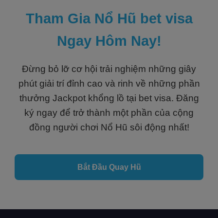
bằng tiền thật để săn Jackpot.
Tham Gia Nổ Hũ bet visa
Ngay Hôm Nay!
Đừng bỏ lỡ cơ hội trải nghiệm những giây
phút giải trí đỉnh cao và rinh về những phần
thưởng Jackpot khổng lồ tại bet visa. Đăng
ký ngay để trở thành một phần của cộng
đồng người chơi Nổ Hũ sôi động nhất!
Bắt Đầu Quay Hũ