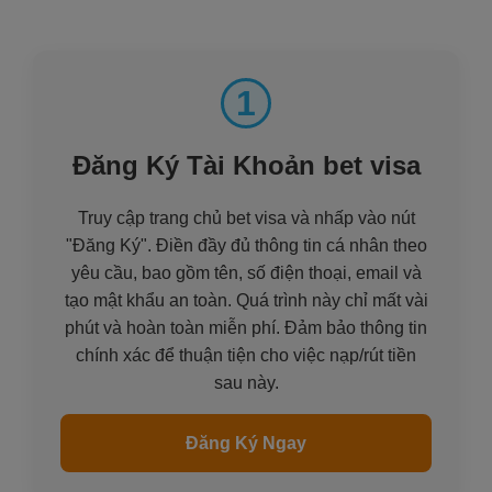
1
Đăng Ký Tài Khoản bet visa
Truy cập trang chủ bet visa và nhấp vào nút
"Đăng Ký". Điền đầy đủ thông tin cá nhân theo
yêu cầu, bao gồm tên, số điện thoại, email và
tạo mật khẩu an toàn. Quá trình này chỉ mất vài
phút và hoàn toàn miễn phí. Đảm bảo thông tin
chính xác để thuận tiện cho việc nạp/rút tiền
sau này.
Đăng Ký Ngay