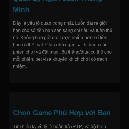
Minh
Đây là yếu tố quan trọng nhất. Luôn đặt ra giới
hạn cho số tiền bạn sẵn sàng chi tiêu và tuân thủ
nó. Không bao giờ đặt cược nhiều hơn số tiền
bạn có thể mất. Chia nhỏ ngân sách thành các
phiên chơi và đặt mục tiêu thắng/thua cụ thể cho
mỗi phiên. bet visa khuyến khích chơi có trách
nhiệm.
Chọn Game Phù Hợp với Bạn
Tìm hiểu kỹ về tỷ lệ hoàn trả (RTP) và độ biến