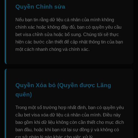
Quyền Chỉnh sửa
Nếu bạn tin rằng dữ liệu cá nhân của mình không
chính xác hoặc không đầy đủ, bạn có quyền yêu cầu
bet visa chỉnh sửa hoặc bổ sung. Chúng tôi sẽ thực
hiện các bước cần thiết để cập nhật thông tin của bạn
một cách nhanh chóng và chính xác.
Quyền Xóa bỏ (Quyền được Lãng
quên)
Trong một số trường hợp nhất định, bạn có quyền yêu
cầu bet visa xóa dữ liệu cá nhân của mình. Điều này
bao gồm khi dữ liệu không còn cần thiết cho mục đích
ban đầu, hoặc khi bạn rút lại sự đồng ý và không có
cơ sở pháp lý nào khác cho việc xử lý.