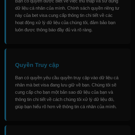
Bạn có quyền được biết về việc thu thập và sử dụng
dữ liệu cá nhân của mình. Chính sách quyền riêng tư
này của bet visa cung cấp thông tin chi tiết về các
hoạt động xử lý dữ liệu của chúng tôi, đảm bảo bạn
luôn được thông báo đầy đủ và rõ ràng.
Quyền Truy cập
Bạn có quyền yêu cầu quyền truy cập vào dữ liệu cá
nhân mà bet visa đang lưu giữ về bạn. Chúng tôi sẽ
cung cấp cho bạn một bản sao dữ liệu của bạn và
thông tin chi tiết về cách chúng tôi xử lý dữ liệu đó,
giúp bạn hiểu rõ hơn về thông tin cá nhân của mình.