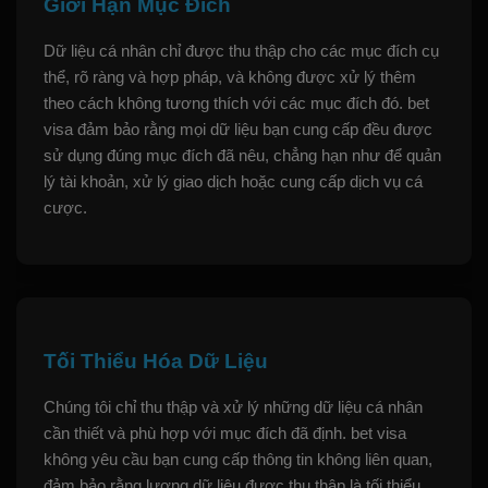
Giới Hạn Mục Đích
Dữ liệu cá nhân chỉ được thu thập cho các mục đích cụ
thể, rõ ràng và hợp pháp, và không được xử lý thêm
theo cách không tương thích với các mục đích đó. bet
visa đảm bảo rằng mọi dữ liệu bạn cung cấp đều được
sử dụng đúng mục đích đã nêu, chẳng hạn như để quản
lý tài khoản, xử lý giao dịch hoặc cung cấp dịch vụ cá
cược.
Tối Thiểu Hóa Dữ Liệu
Chúng tôi chỉ thu thập và xử lý những dữ liệu cá nhân
cần thiết và phù hợp với mục đích đã định. bet visa
không yêu cầu bạn cung cấp thông tin không liên quan,
đảm bảo rằng lượng dữ liệu được thu thập là tối thiểu