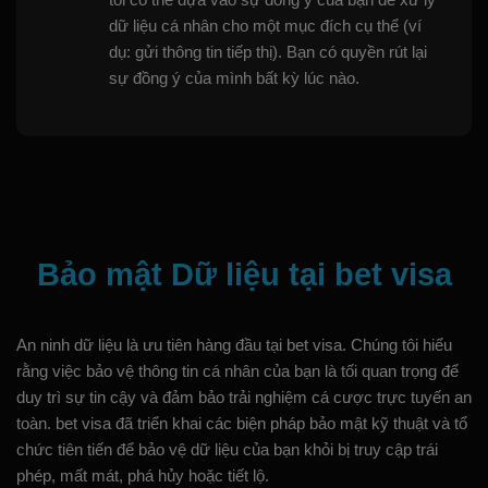
dữ liệu cá nhân cho một mục đích cụ thể (ví
dụ: gửi thông tin tiếp thị). Bạn có quyền rút lại
sự đồng ý của mình bất kỳ lúc nào.
Bảo mật Dữ liệu tại bet visa
An ninh dữ liệu là ưu tiên hàng đầu tại bet visa. Chúng tôi hiểu
rằng việc bảo vệ thông tin cá nhân của bạn là tối quan trọng để
duy trì sự tin cậy và đảm bảo trải nghiệm cá cược trực tuyến an
toàn. bet visa đã triển khai các biện pháp bảo mật kỹ thuật và tổ
chức tiên tiến để bảo vệ dữ liệu của bạn khỏi bị truy cập trái
phép, mất mát, phá hủy hoặc tiết lộ.