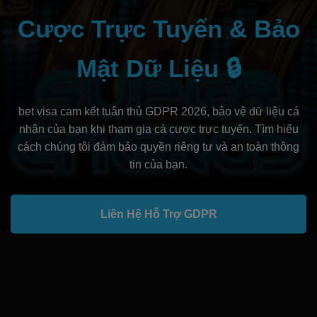
Cược Trực Tuyến & Bảo
Mật Dữ Liệu 🔒
bet visa cam kết tuân thủ GDPR 2026, bảo vệ dữ liệu cá
nhân của bạn khi tham gia cá cược trực tuyến. Tìm hiểu
cách chúng tôi đảm bảo quyền riêng tư và an toàn thông
tin của bạn.
Liên Hệ Hỗ Trợ GDPR