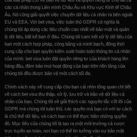
các cá nhân trong Liên minh Châu Âu và Khu vực Kinh tế Châu
Âu. Nó cũng giải quyết việc chuyển dữ liệu cá nhân ra bên ngoài
EU và EEA. Với bet visa, việc tuân thủ GDPR có nghĩa là
chúng tôi áp dụng các tiêu chuẩn cao nhất về bảo mật và quản
lý dữ liệu, bất kể bạn ở đâu. Chúng tôi cam kết xử lý dữ liệu của
bạn một cách hợp pháp, công bằng và minh bạch, đồng thời
cung cấp cho bạn quyền kiểm soát hoàn toàn thông tin cá nhân
của mình. bet visa luôn đặt quyền riêng tư của khách hàng lên
hàng đầu, đảm bảo mọi hoạt động của bạn trên nền tảng của
chúng tôi đều được bảo vệ một cách tối đa.
Chính sách này sẽ cung cấp cho bạn cái nhìn tổng quan chi tiết
về cách bet visa thu thập, xử lý, lưu trữ và bảo vệ dữ liệu cá
nhân của bạn. Chúng tôi sẽ giải thích các nguyên tắc cốt lõi của
GDPR mà chúng tôi tuân thủ, các quyền mà bạn có với tư cách
là chủ thể dữ liệu, và cách bạn có thể thực hiện những quyền
đó. Mục tiêu của chúng tôi là tạo ra một môi trường cá cược
trực tuyến an toàn, nơi bạn có thể tin tưởng vào sự bảo mật