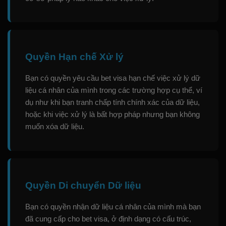
Quyền Hạn chế Xử lý
Bạn có quyền yêu cầu bet visa hạn chế việc xử lý dữ
liệu cá nhân của mình trong các trường hợp cụ thể, ví
dụ như khi bạn tranh chấp tính chính xác của dữ liệu,
hoặc khi việc xử lý là bất hợp pháp nhưng bạn không
muốn xóa dữ liệu.
Quyền Di chuyển Dữ liệu
Bạn có quyền nhận dữ liệu cá nhân của mình mà bạn
đã cung cấp cho bet visa, ở định dạng có cấu trúc,