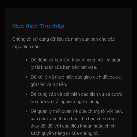
Mục đích Thu thập
Chúng tôi sử dụng dữ liệu cá nhân của bạn cho các
mục đích sau:
Để đăng ký bạn làm khách hàng mới và quản
lý tài khoản của bạn trên bet visa.
Để xử lý và thực hiện các giao dịch đặt cược,
gửi tiền và rút tiền.
Để cung cấp và cải thiện các dịch vụ cá cược,
trò chơi và trải nghiệm người dùng.
Để quản lý mối quan hệ của chúng tôi với bạn,
bao gồm việc thông báo cho bạn về những
thay đổi đối với các điều khoản hoặc chính
sách quyền riêng tư của chúng tôi.