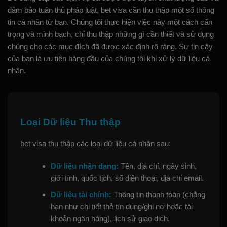
đảm bảo tuân thủ pháp luật, bet visa cần thu thập một số thông
tin cá nhân từ bạn. Chúng tôi thực hiện việc này một cách cẩn
trọng và minh bạch, chỉ thu thập những gì cần thiết và sử dụng
chúng cho các mục đích đã được xác định rõ ràng. Sự tin cậy
của bạn là ưu tiên hàng đầu của chúng tôi khi xử lý dữ liệu cá
nhân.
Loại Dữ liệu Thu thập
bet visa thu thập các loại dữ liệu cá nhân sau:
Dữ liệu nhận dạng:
Tên, địa chỉ, ngày sinh,
giới tính, quốc tịch, số điện thoại, địa chỉ email.
Dữ liệu tài chính:
Thông tin thanh toán (chẳng
hạn như chi tiết thẻ tín dụng/ghi nợ hoặc tài
khoản ngân hàng), lịch sử giao dịch.