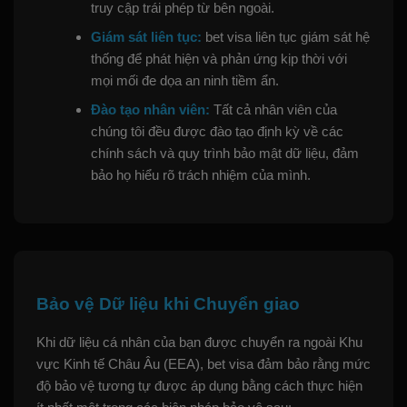
truy cập trái phép từ bên ngoài.
Giám sát liên tục:
bet visa liên tục giám sát hệ
thống để phát hiện và phản ứng kịp thời với
mọi mối đe dọa an ninh tiềm ẩn.
Đào tạo nhân viên:
Tất cả nhân viên của
chúng tôi đều được đào tạo định kỳ về các
chính sách và quy trình bảo mật dữ liệu, đảm
bảo họ hiểu rõ trách nhiệm của mình.
Bảo vệ Dữ liệu khi Chuyển giao
Khi dữ liệu cá nhân của bạn được chuyển ra ngoài Khu
vực Kinh tế Châu Âu (EEA), bet visa đảm bảo rằng mức
độ bảo vệ tương tự được áp dụng bằng cách thực hiện