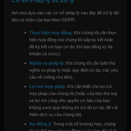
Cơ sở Pháp lý để Xử lý
bet visa dựa vào các cơ sở pháp lý sau đây để xử lý dữ
liệu cá nhân của bạn theo GDPR:
Thực hiện hợp đồng:
Khi chúng tôi cần thực
hiện hợp đồng mà chúng tôi sắp ký kết hoặc
đã ký kết với bạn (ví dụ: khi bạn đăng ký tài
khoản cá cược).
Nghĩa vụ pháp lý:
Khi chúng tôi cần tuân thủ
nghĩa vụ pháp lý hoặc quy định (ví dụ: các yêu
cầu về chống rửa tiền).
Lợi ích hợp pháp:
Khi cần thiết cho lợi ích
hợp pháp của chúng tôi (hoặc của bên thứ ba)
và lợi ích cũng như quyền cơ bản của bạn
không vượt quá những lợi ích đó (ví dụ: để cải
thiện dịch vụ của chúng tôi).
Sự đồng ý:
Trong một số trường hợp, chúng
tôi có thể dựa vào sự đồng ý của bạn để xử lý